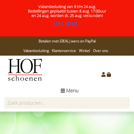
Vakantiesluiting van 9 t/m 24 aug.
Bestellingen geplaatst tussen 8 aug. 17:00uur
en 24 aug.
worden di. 25 aug. verzonden!
LEES MEER...
Betalen met iDEAL|wero en PayPal
Vakantiesluiting
Klantenservice
Winkel
Over ons
Menu