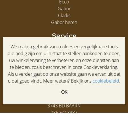
Ecco
Gabor
Clarks
Gabor heren
Service
Klantenservice
We maken gebruik van cookies en vergelijkbare tools
Maatadvies
die nodig zijn om u in staat te stellen aankopen te doen,
Winkel
uw winkelervaring te verbeteren en onze diensten aan
Veelgestelde vragen
te bieden, zoals beschreven in onze Cookieverklaring.
Contact
Als u verder gaat op onze website gaan we ervan uit dat
u dat goed vindt. Meer weten? Bekijk ons
cookiebeleid
.
HOF schoenen
OK
Laanstraat 95-97
3743 BD BAARN
035 5413387
info@hofschoenen.nl
di-vr: 9:30-17:30u. za: 9:30-17:00u.