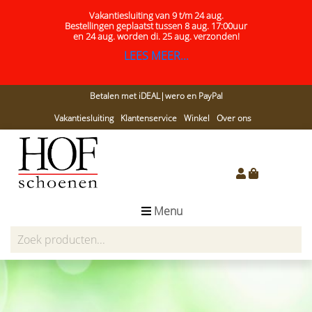
Vakantiesluiting van 9 t/m 24 aug.
Bestellingen geplaatst tussen 8 aug. 17:00uur
en 24 aug.
worden di. 25 aug. verzonden!
LEES MEER...
Betalen met iDEAL|wero en PayPal
Vakantiesluiting
Klantenservice
Winkel
Over ons
Menu