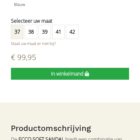
Blauw
37
38
39
41
42
Staat uw maat er niet bij?
€ 99,95
In winkelmand
Productomschrijving
De
ECCO SOFT SANDAL
biedt een combinatie van