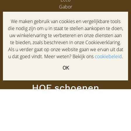
Gabor
Clarks
Gabor heren
We maken gebruik van cookies en vergelijkbare tools
die nodig zijn om u in staat te stellen aankopen te doen,
Service
uw winkelervaring te verbeteren en onze diensten aan
te bieden, zoals beschreven in onze Cookieverklaring.
Klantenservice
Als u verder gaat op onze website gaan we ervan uit dat
Maatadvies
u dat goed vindt. Meer weten? Bekijk ons
cookiebeleid
.
Winkel
Veelgestelde vragen
OK
Contact
HOF schoenen
Laanstraat 95-97
3743 BD BAARN
035 5413387
info@hofschoenen.nl
di-vr: 9:30-17:30u. za: 9:30-17:00u.