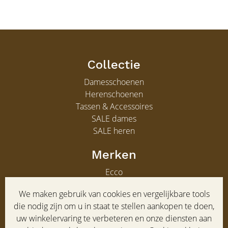
Collectie
Damesschoenen
Herenschoenen
Tassen & Accessoires
SALE dames
SALE heren
Merken
Ecco
Gabor
We maken gebruik van cookies en vergelijkbare tools
Clarks
die nodig zijn om u in staat te stellen aankopen te doen,
Gabor heren
uw winkelervaring te verbeteren en onze diensten aan