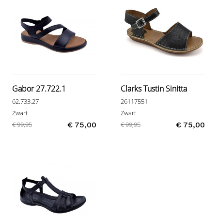
Gabor 27.722.1
Clarks Tustin Sinitta
62.733.27
26117551
Zwart
Zwart
€ 99,95
€ 75,00
€ 99,95
€ 75,00