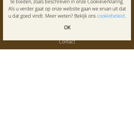
te bieden, zoals beschreven in onze Cookieverklaring.
Service
Als u verder gaat op onze website gaan we ervan uit dat
Klantenservice
u dat goed vindt. Meer weten? Bekijk ons
cookiebeleid
.
Maatadvies
Winkel
OK
Veelgestelde vragen
Contact
HOF schoenen
Laanstraat 95-97
3743 BD BAARN
035 5413387
info@hofschoenen.nl
di-vr: 9:30-17:30u. za: 9:30-17:00u.
VAKANTIESLUITING van 9 t/m 24 aug. Geopend vanaf di.
25 aug.
Lees meer...