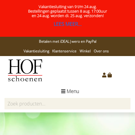
Vakantiesluiting van 9 t/m 24 aug.
Bestellingen geplaatst tussen 8 aug. 17:00uur
en 24 aug.
worden di. 25 aug. verzonden!
LEES MEER...
Betalen met iDEAL|wero en PayPal
Vakantiesluiting
Klantenservice
Winkel
Over ons
Menu