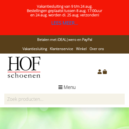
Vakantiesluiting van 9 t/m 24 aug.
Bestellingen geplaatst tussen 8 aug. 17:00uur
en 24 aug.
worden di. 25 aug. verzonden!
LEES MEER...
Betalen met iDEAL|wero en PayPal
Vakantiesluiting
Klantenservice
Winkel
Over ons
Menu