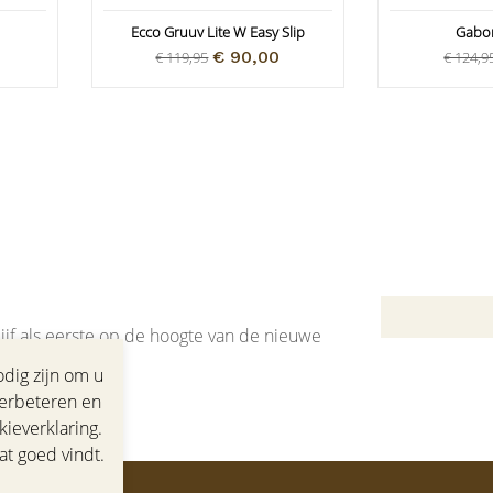
Ecco Gruuv Lite W Easy Slip
Gabor
€ 90,00
€ 119,95
€ 124,9
jf als eerste op de hoogte van de nieuwe
dig zijn om u
verbeteren en
ieverklaring.
at goed vindt.