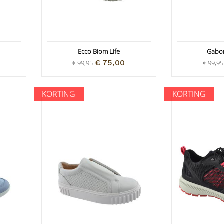
Ecco Biom Life
Gabor
€ 75,00
€ 99,95
€ 99,95
KORTING
KORTING