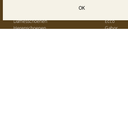
OK
Collectie
Merke
Damesschoenen
Ecco
Herenschoenen
Gabor
Tassen & Accessoires
Clarks
SALE dames
Gabor her
SALE heren