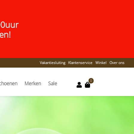
00uur
en!
Vakantiesluiting
Klantenservice
Winkel
Over ons
0
choenen
Merken
Sale