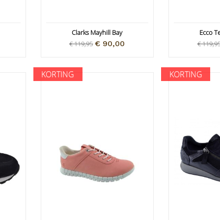
Clarks Mayhill Bay
Ecco Te
€ 90,00
€ 119,95
€ 119,9
KORTING
KORTING