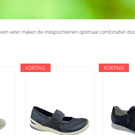
an een veter maken de instapschoenen optimaal comfortabel door
KORTING
KORTING