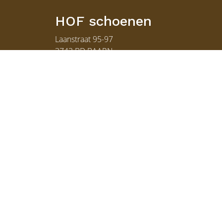
HOF schoenen
Laanstraat 95-97
3743 BD BAARN
035 5413387
info@hofschoenen.nl
di-vr: 9:30-17:30u. za: 9:30-17:00u.
VAKANTIESLUITING van 9 t/m 24 aug.
Geopend vanaf di. 25 aug.
Lees meer...