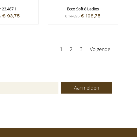
 23.487.1
Ecco Soft 8 Ladies
€ 93,75
€ 108,75
5
€ 144,95
1
2
3
Volgende
Aanmelden