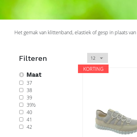
Het gemak van klittenband, elastiek of gesp in plaats v
KORTING
Maat
37
38
39
39½
40
41
42