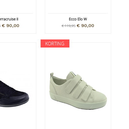
rracruise II
Ecco Elo W
€ 90,00
€ 90,00
5
€ 119,95
KORTING