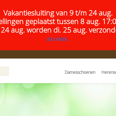
Vakantiesluiting van 9 t/m 24 aug.
ellingen geplaatst tussen 8 aug. 17:
 24 aug.
worden di. 25 aug. verzond
LEES MEER...
Damesschoenen
Herens