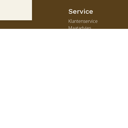
n
Service
Klantenservice
Maatadvies
Winkel
en
Veelgestelde vragen
Contact
Algemene Voorwaarden
|
Privacy
|
Disclaimer
|
Cookies
© HOF schoenen