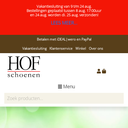
Vakantiesluiting van 9 t/m 24 aug.
Bestellingen geplaatst tussen 8 aug. 17:00uur
en 24 aug.
worden di. 25 aug. verzonden!
LEES MEER...
Betalen met iDEAL|wero en PayPal
Vakantiesluiting
Klantenservice
Winkel
Over ons
Menu