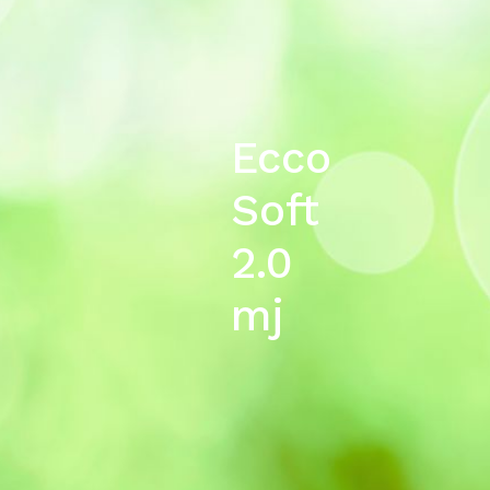
Ecco
Soft
2.0
mj