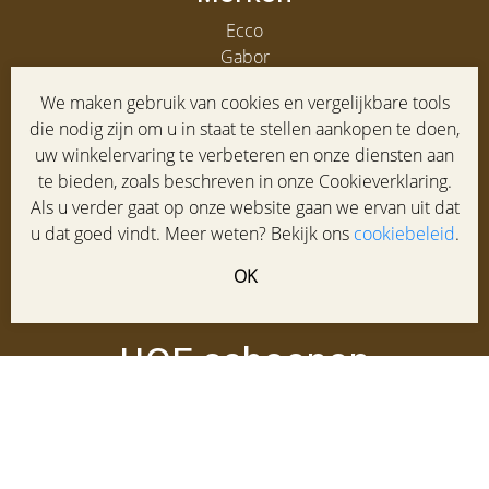
Ecco
Gabor
Clarks
We maken gebruik van cookies en vergelijkbare tools
Gabor heren
die nodig zijn om u in staat te stellen aankopen te doen,
uw winkelervaring te verbeteren en onze diensten aan
Service
te bieden, zoals beschreven in onze Cookieverklaring.
Klantenservice
Als u verder gaat op onze website gaan we ervan uit dat
Maatadvies
u dat goed vindt. Meer weten? Bekijk ons
cookiebeleid
.
Winkel
OK
Veelgestelde vragen
Contact
HOF schoenen
Laanstraat 95-97
3743 BD BAARN
035 5413387
info@hofschoenen.nl