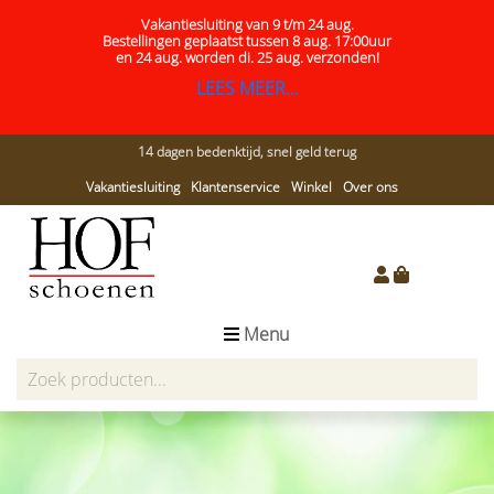
Vakantiesluiting van 9 t/m 24 aug.
Bestellingen geplaatst tussen 8 aug. 17:00uur
en 24 aug.
worden di. 25 aug. verzonden!
LEES MEER...
14 dagen bedenktijd, snel geld terug
Vakantiesluiting
Klantenservice
Winkel
Over ons
Menu