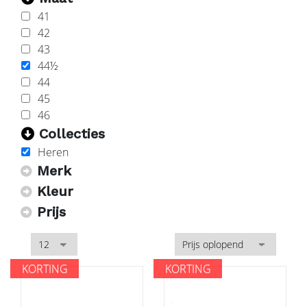
41
42
43
44½
44
45
46
Collecties
Heren
Merk
Kleur
Prijs
KORTING
KORTING