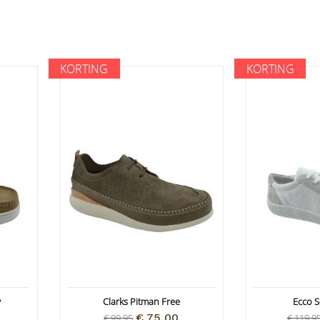
KORTING
KORTING
y
Clarks Pitman Free
Ecco S
€ 75,00
€ 99,95
€ 119,9