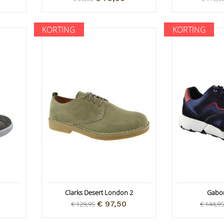
KORTING
KORTING
Clarks Desert London 2
Gabor
€ 97,50
€ 129,95
€ 144,95