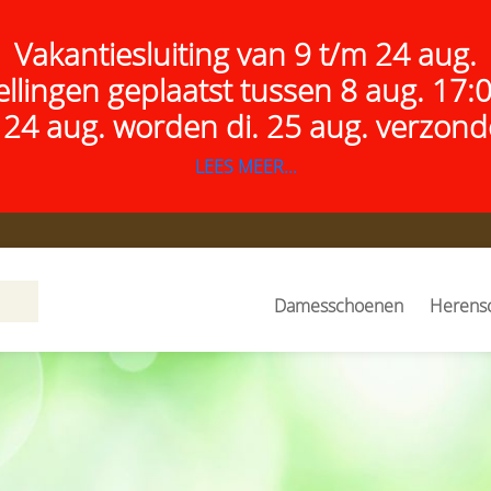
Vakantiesluiting van 9 t/m 24 aug.
ellingen geplaatst tussen 8 aug. 17:
 24 aug.
worden di. 25 aug. verzond
LEES MEER...
Damesschoenen
Herens