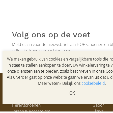
Volg ons op de voet
Meld u aan voor de nieuwsbrief van HOF schoenen en bli
collectie, trends en aanbiedingen.
We maken gebruik van cookies en vergelijkbare tools die no
in staat te stellen aankopen te doen, uw winkelervaring te 
onze diensten aan te bieden, zoals beschreven in onze Cook
Als u verder gaat op onze website gaan we ervan uit dat u d
Meer weten? Bekijk ons
cookiebeleid
.
Collectie
Merke
OK
Damesschoenen
Ecco
Herenschoenen
Gabor
Tassen & Accessoires
Clarks