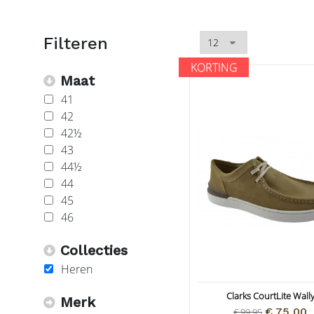
KORTING
Maat
41
42
42½
43
44½
44
45
46
Collecties
Heren
Clarks CourtLite Wall
Merk
€ 75,00
€ 99,95