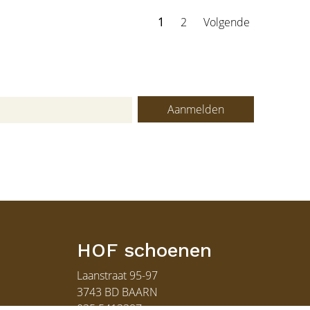
1
2
Volgende
Aanmelden
HOF schoenen
Laanstraat 95-97
3743 BD BAARN
035 5413387