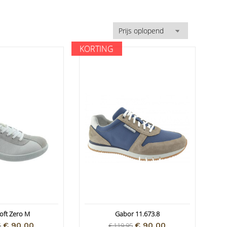
KORTING
oft Zero M
Gabor 11.673.8
€ 90,00
€ 90,00
5
€ 119,95