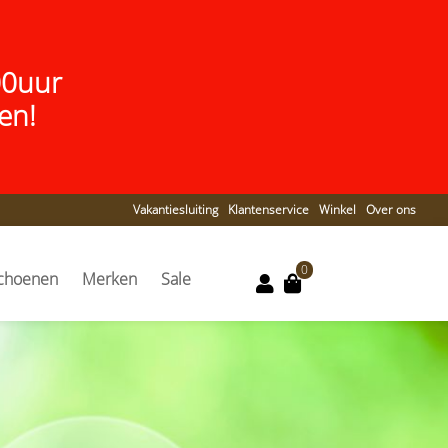
00uur
en!
Vakantiesluiting
Klantenservice
Winkel
Over ons
0
choenen
Merken
Sale