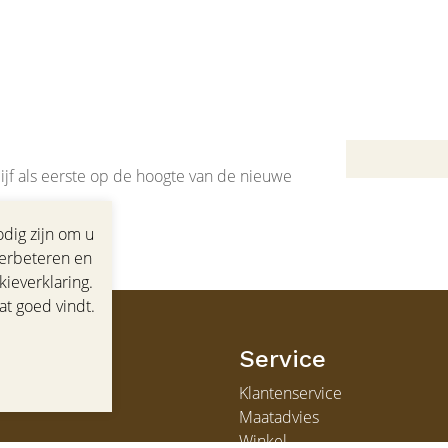
jf als eerste op de hoogte van de nieuwe
dig zijn om u
verbeteren en
ieverklaring.
at goed vindt.
n
Service
Klantenservice
Maatadvies
Winkel