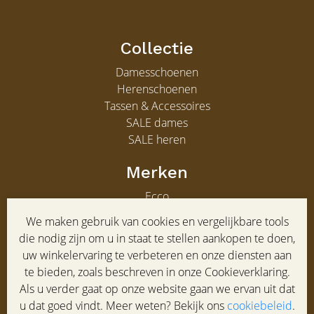
Collectie
Damesschoenen
Herenschoenen
Tassen & Accessoires
SALE dames
SALE heren
Merken
Ecco
Gabor
We maken gebruik van cookies en vergelijkbare tools
Clarks
die nodig zijn om u in staat te stellen aankopen te doen,
Gabor heren
uw winkelervaring te verbeteren en onze diensten aan
te bieden, zoals beschreven in onze Cookieverklaring.
Service
Als u verder gaat op onze website gaan we ervan uit dat
Klantenservice
u dat goed vindt. Meer weten? Bekijk ons
cookiebeleid
.