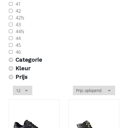
41
42
42½
43
44½
44
45
46
Categorie
Kleur
Prijs