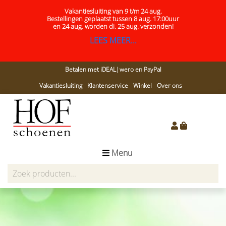
Vakantiesluiting van 9 t/m 24 aug.
Bestellingen geplaatst tussen 8 aug. 17:00uur
en 24 aug.
worden di. 25 aug. verzonden!
LEES MEER...
Betalen met iDEAL|wero en PayPal
Vakantiesluiting
Klantenservice
Winkel
Over ons
Menu