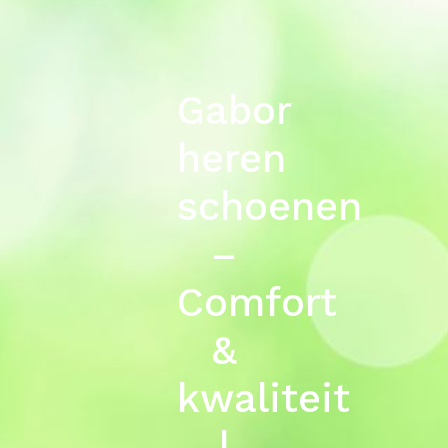
Gabor
heren
schoenen
–
Comfort
&
kwaliteit
|