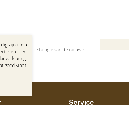
dig zijn om u
jf als eerste op de hoogte van de nieuwe
verbeteren en
ieverklaring.
at goed vindt.
n
Service
Klantenservice
Maatadvies
Winkel