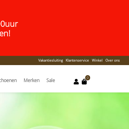
00uur
en!
Vakantiesluiting
Klantenservice
Winkel
Over ons
0
choenen
Merken
Sale