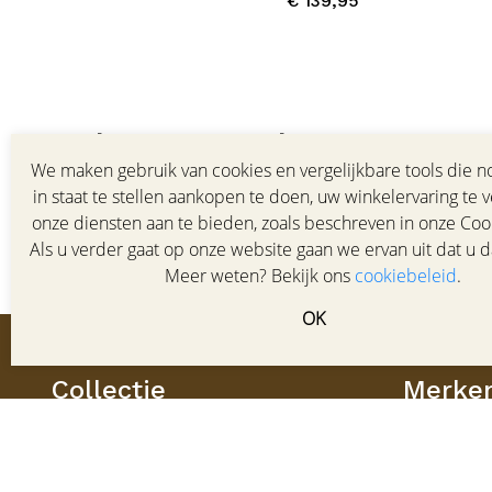
€ 139,95
Volg ons op de voet
We maken gebruik van cookies en vergelijkbare tools die no
Meld u aan voor de nieuwsbrief van HOF schoenen en bli
in staat te stellen aankopen te doen, uw winkelervaring te 
collectie, trends en aanbiedingen.
onze diensten aan te bieden, zoals beschreven in onze Cook
Als u verder gaat op onze website gaan we ervan uit dat u d
Meer weten? Bekijk ons
cookiebeleid
.
OK
Collectie
Merke
Damesschoenen
Ecco
Herenschoenen
Gabor
Tassen & Accessoires
Clarks