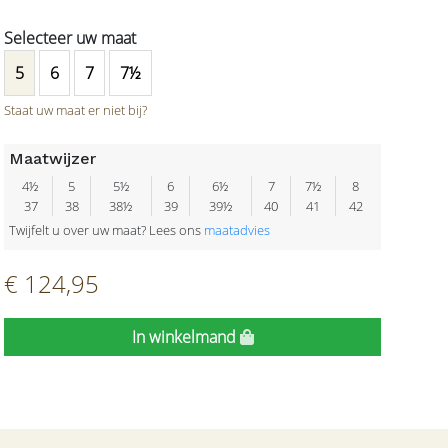
5
6
7
7½
Staat uw maat er niet bij?
Maatwijzer
4½
5
5½
6
6½
7
7½
8
37
38
38½
39
39½
40
41
42
Twijfelt u over uw maat? Lees ons
maatadvies
€ 124,95
In winkelmand