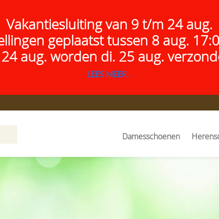
Vakantiesluiting van 9 t/m 24 aug.
ellingen geplaatst tussen 8 aug. 17:
 24 aug.
worden di. 25 aug. verzond
LEES MEER...
Damesschoenen
Herens