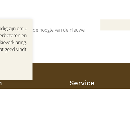
dig zijn om u
jf als eerste op de hoogte van de nieuwe
verbeteren en
ieverklaring.
at goed vindt.
n
Service
Klantenservice
Maatadvies
Winkel
en
Veelgestelde vragen
Contact