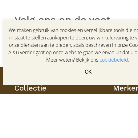
Volg ons op de voet
We maken gebruik van cookies en vergelijkbare tools die no
Meld u aan voor de nieuwsbrief van HOF schoenen en bli
in staat te stellen aankopen te doen, uw winkelervaring te 
collectie, trends en aanbiedingen.
onze diensten aan te bieden, zoals beschreven in onze Cook
Als u verder gaat op onze website gaan we ervan uit dat u d
Meer weten? Bekijk ons
cookiebeleid
.
OK
Collectie
Merke
Damesschoenen
Ecco
Herenschoenen
Gabor
Tassen & Accessoires
Clarks
SALE dames
Gabor her
SALE heren