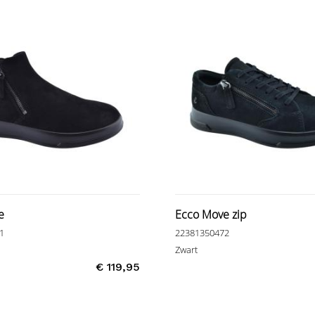
e
Ecco Move zip
1
22381350472
Zwart
€ 119,95