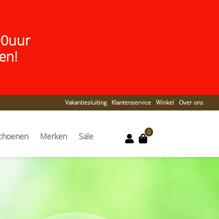
00uur
en!
Vakantiesluiting
Klantenservice
Winkel
Over ons
0
choenen
Merken
Sale