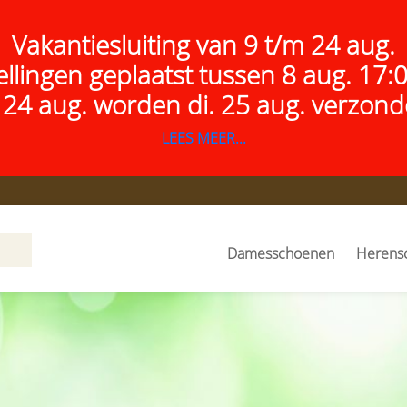
Vakantiesluiting van 9 t/m 24 aug.
ellingen geplaatst tussen 8 aug. 17:
 24 aug.
worden di. 25 aug. verzond
LEES MEER...
Damesschoenen
Herens