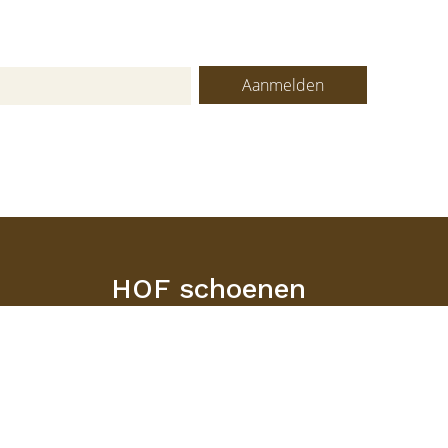
Aanmelden
HOF schoenen
Laanstraat 95-97
3743 BD BAARN
035 5413387
info@hofschoenen.nl
di-vr: 9:30-17:30u. za: 9:30-17:00u.