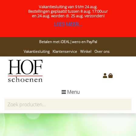
Vakantiesluiting van 9 t/m 24 aug.
Bestellingen geplaatst tussen 8 aug. 17:00uur
en 24 aug.
worden di. 25 aug. verzonden!
LEES MEER...
Betalen met iDEAL|wero en PayPal
Vakantiesluiting
Klantenservice
Winkel
Over ons
Menu