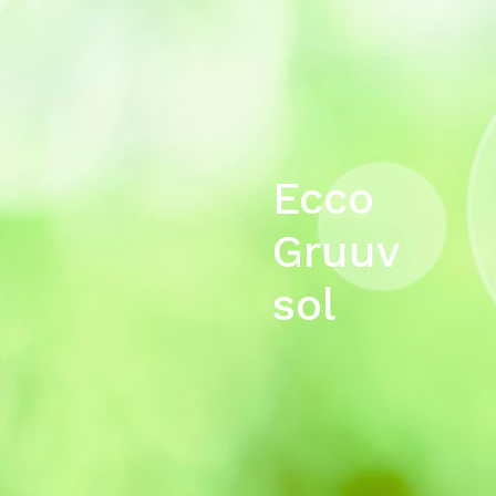
Ecco
Gruuv
sol