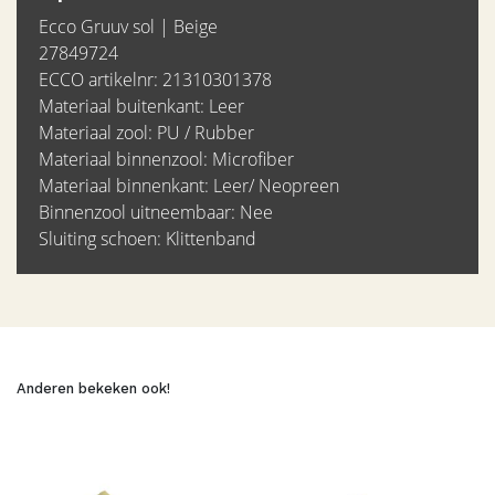
Ecco Gruuv sol | Beige
27849724
ECCO artikelnr: 21310301378
Materiaal buitenkant: Leer
Materiaal zool: PU / Rubber
Materiaal binnenzool: Microfiber
Materiaal binnenkant: Leer/ Neopreen
Binnenzool uitneembaar: Nee
Sluiting schoen: Klittenband
Anderen bekeken ook!