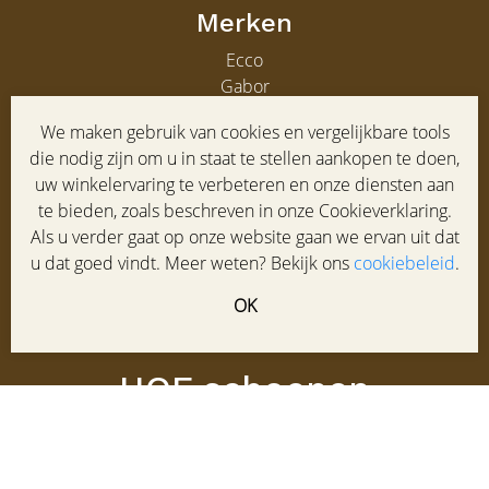
Merken
Ecco
Gabor
Clarks
We maken gebruik van cookies en vergelijkbare tools
Gabor heren
die nodig zijn om u in staat te stellen aankopen te doen,
uw winkelervaring te verbeteren en onze diensten aan
Service
te bieden, zoals beschreven in onze Cookieverklaring.
Klantenservice
Als u verder gaat op onze website gaan we ervan uit dat
Maatadvies
u dat goed vindt. Meer weten? Bekijk ons
cookiebeleid
.
Winkel
OK
Veelgestelde vragen
Contact
HOF schoenen
Laanstraat 95-97
3743 BD BAARN
035 5413387