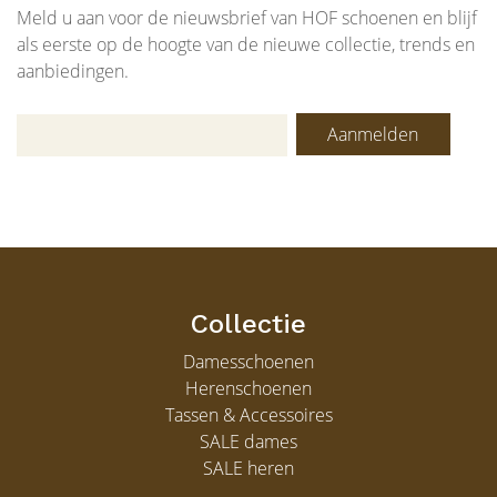
Meld u aan voor de nieuwsbrief van HOF schoenen en blijf
als eerste op de hoogte van de nieuwe collectie, trends en
aanbiedingen.
Aanmelden
Collectie
Damesschoenen
Herenschoenen
Tassen & Accessoires
SALE dames
SALE heren