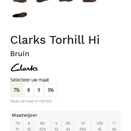
Clarks Torhill Hi
Bruin
7½
8
9
9½
Staat uw maat er niet bij?
Maatwijzer
7½
8
8½
9
9½
10
10½
11
41
42
42½
43
44
44½
45
46