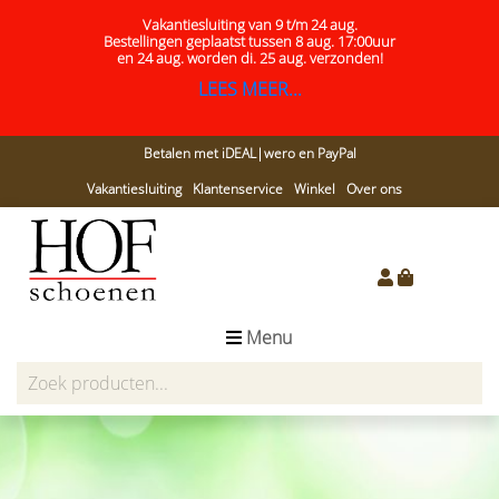
Vakantiesluiting van 9 t/m 24 aug.
Bestellingen geplaatst tussen 8 aug. 17:00uur
en 24 aug.
worden di. 25 aug. verzonden!
LEES MEER...
Betalen met iDEAL|wero en PayPal
Vakantiesluiting
Klantenservice
Winkel
Over ons
Menu