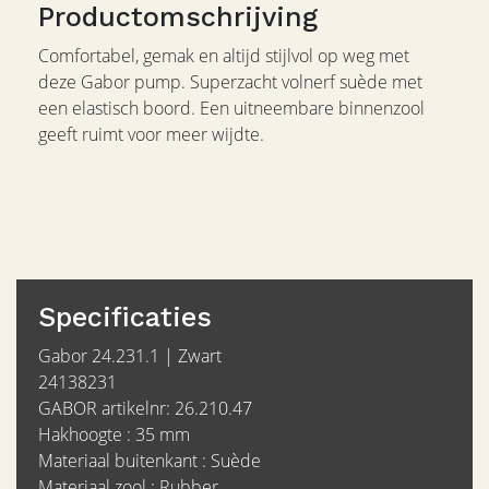
Productomschrijving
Comfortabel, gemak en altijd stijlvol op weg met
deze Gabor pump. Superzacht volnerf suède met
een elastisch boord. Een uitneembare binnenzool
geeft ruimt voor meer wijdte.
Specificaties
Gabor 24.231.1 | Zwart
24138231
GABOR artikelnr: 26.210.47
Hakhoogte : 35 mm
Materiaal buitenkant : Suède
Materiaal zool : Rubber