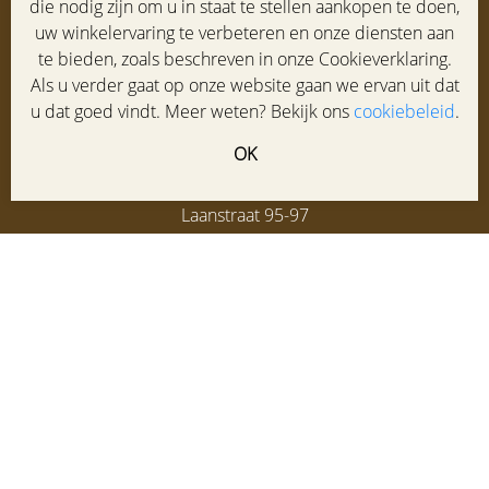
die nodig zijn om u in staat te stellen aankopen te doen,
Klantenservice
uw winkelervaring te verbeteren en onze diensten aan
Maatadvies
te bieden, zoals beschreven in onze Cookieverklaring.
Winkel
Als u verder gaat op onze website gaan we ervan uit dat
Veelgestelde vragen
u dat goed vindt. Meer weten? Bekijk ons
cookiebeleid
.
Contact
OK
HOF schoenen
Laanstraat 95-97
3743 BD BAARN
035 5413387
info@hofschoenen.nl
di-vr: 9:30-17:30u. za: 9:30-17:00u.
VAKANTIESLUITING van 9 t/m 24 aug. Geopend vanaf di.
25 aug.
Lees meer...