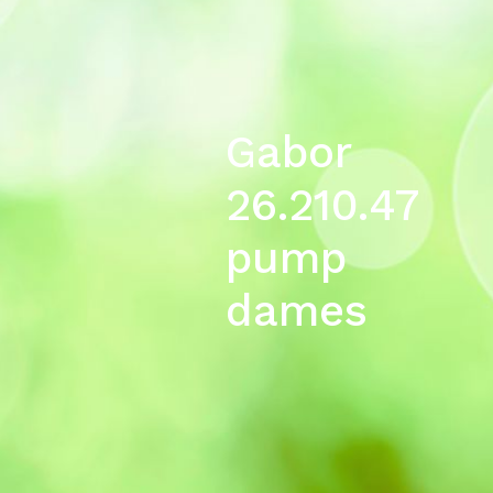
Gabor
26.210.47
pump
dames