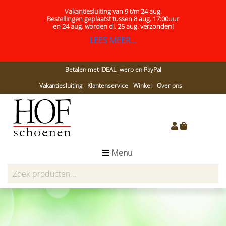
Vakantiesluiting van 9 t/m 24 aug.
Bestellingen geplaatst tussen 8 aug. 17:00uur
en 24 aug.
worden di. 25 aug. verzonden!
LEES MEER...
Betalen met iDEAL|wero en PayPal
Vakantiesluiting
Klantenservice
Winkel
Over ons
Menu