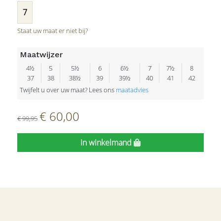
7
Staat uw maat er niet bij?
Maatwijzer
4½
5
5½
6
6½
7
7½
8
37
38
38½
39
39½
40
41
42
Twijfelt u over uw maat? Lees ons
maatadvies
€ 60,00
€ 99,95
In winkelmand