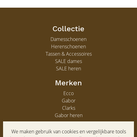
Collectie
Damesschoenen
Herenschoenen
Tassen & Accessoires
SALE dames
SALE heren
Merken
Ecco
Gabor
Clarks
Gabor heren
Service
We maken gebruik van cookies en vergelijkbare tools