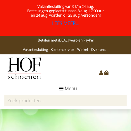
Vakantiesluiting van 9 t/m 24 aug.
Bestellingen geplaatst tussen 8 aug. 17:00uur
en 24 aug.
worden di. 25 aug. verzonden!
LEES MEER...
Betalen met iDEAL|wero en PayPal
Vakantiesluiting
Klantenservice
Winkel
Over ons
Menu