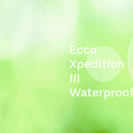
Ecco
Xpedition
III
Waterproo