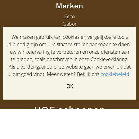
Merken
Ecco
Gabor
Clarks
We maken gebruik van cookies en vergelijkbare tools
Gabor heren
die nodig zijn om u in staat te stellen aankopen te doen,
uw winkelervaring te verbeteren en onze diensten aan
Service
te bieden, zoals beschreven in onze Cookieverklaring.
Klantenservice
Als u verder gaat op onze website gaan we ervan uit dat
Maatadvies
u dat goed vindt. Meer weten? Bekijk ons
cookiebeleid
.
Winkel
OK
Veelgestelde vragen
Contact
HOF schoenen
Laanstraat 95-97
3743 BD BAARN
035 5413387